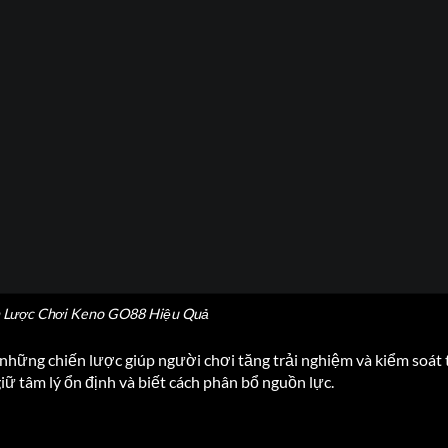
 Lược Chơi Keno GO88 Hiệu Quả
những chiến lược giúp người chơi tăng trải nghiệm và kiểm soát 
iữ tâm lý ổn định và biết cách phân bổ nguồn lực.