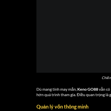
Chiến
Dù mang tính may mắn,
Keno GO88
vẫn có 
hơn quá trình tham gia. Điều quan trọng là g
Quản lý vốn thông minh