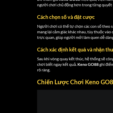
người chơi chủ động hơn trong từng quyết 
Cách chọn số và đặt cược
Người chơi có thể tự chọn các con số theo 
mang lại cảm giác khác nhau, tùy thuộc vào 
trực quan, giúp người mới làm quen dễ dàng
Cách xác định kết quả và nhận t
Sau khi vòng quay kết thúc, hệ thống sẽ cô
chơi biết ngay kết quả.
Keno GO88
ghi điểm
rõ ràng.
Chiến Lược Chơi Keno GO8