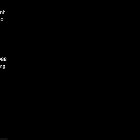
anh
ao
O88
ứng
u