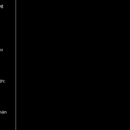
ng
âu
ược
 hạn